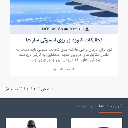
41231
1911
opencart
تحقیقات کنوود بر روی اسموتی ساز ها
گویا برای درمان برخی عارضه های تخریب سلولی باید دست به
دامن شقایق های دریایی شویم. محققین به تازگی دریافتند
پروتئین هایی که در بدن این جانور آبزی تولی..
ادامه مطلب
نمايش 1 تا 1 از 1 (1 صفحه)
آخرین بازدیدها
پر بازدیدها