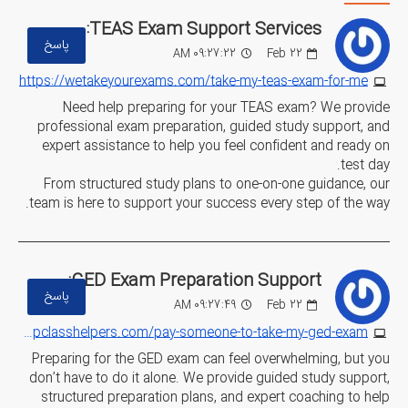
TEAS Exam Support Services:
پاسخ
09:27:22 AM
Feb
22
https://wetakeyourexams.com/take-my-teas-exam-for-me
Need help preparing for your TEAS exam? We provide
professional exam preparation, guided study support, and
expert assistance to help you feel confident and ready on
test day.
From structured study plans to one-on-one guidance, our
team is here to support your success every step of the way.
GED Exam Preparation Support:
پاسخ
09:27:49 AM
Feb
22
https://topclasshelpers.com/pay-someone-to-take-my-ged-exam
Preparing for the GED exam can feel overwhelming, but you
don’t have to do it alone. We provide guided study support,
structured preparation plans, and expert coaching to help