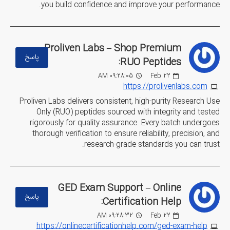
you build confidence and improve your performance.
Proliven Labs – Shop Premium
پاسخ
RUO Peptides:
09:28:05 AM
Feb
22
https://prolivenlabs.com
Proliven Labs delivers consistent, high-purity Research Use
Only (RUO) peptides sourced with integrity and tested
rigorously for quality assurance. Every batch undergoes
thorough verification to ensure reliability, precision, and
research-grade standards you can trust.
GED Exam Support – Online
پاسخ
Certification Help:
09:28:32 AM
Feb
22
https://onlinecertificationhelp.com/ged-exam-help