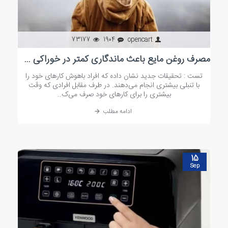
73177
1904
opencart
مصرف روغن مایع باعث ماندگاری کمتر در خوراکی ها میشود
تست : تحقیقات جدید نشان داده که افراد باهوش کارهای خود را
با تنبلی بیشتری انجام می‌دهند. در طرف مقابل افرادی که وقت
بیشتری را برای کارهای خود صرف می‌ک..
ادامه مطلب
15
Sep