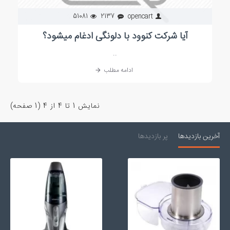
51081
2137
opencart
آیا شرکت کنوود با دلونگی ادغام میشود؟
..
ادامه مطلب
نمايش 1 تا 4 از 4 (1 صفحه)
آخرین بازدیدها
پر بازدیدها