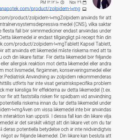
12:12:10 PM
Nov
29
ebanapotek.com/product/zolpidem-10mg
k.com/product/zolpidem-10mgZolpidem används för att
entralnervsystemsdepressiva medel (CNS), vilka saktar
e flesta fall bör sömnmediciner endast användas under
r.Detta läkemedel är endast tillgängligt på recept från din
tek.com/product/zolpidem-10mgTablett Kapsel Tablett,
för att använda ett läkemedel måste riskerna med att ta
och din läkare fattar. För detta läkemedel bör följande
eller allergisk reaktion mot detta läkemedel eller andra
åsom mot livsmedel, färgämnen, konserveringsmedel eller
ienser.Pediatrisk Användning av zolpidem rekommenderas
hittills utförts har inte visat geriatriskspecifika problem
 mer känsliga för effekterna av detta läkemedel (t.ex.
nor för att fastställa risken för spädbarn vid användning
otentiella riskerna innan du tar detta läkemedel under
idem-10mgÄven om vissa läkemedel inte bör användas
interaktion kan uppstå. I dessa fall kan din läkare vilja
edel är det särskilt viktigt att din läkare vet om du tar
 deras potentiella betydelse och är inte nödvändigtvis
got av följande läkemedel. Din läkare kan besluta att