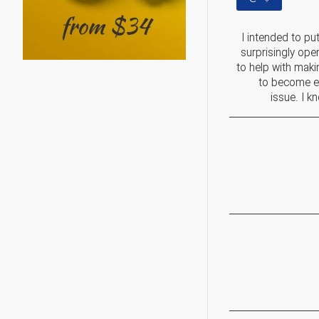
I intended to pu
surprisingly ope
to help with maki
to become ea
issue. I k