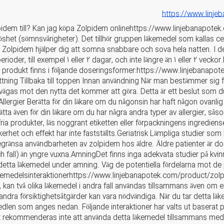
https://www.linj
idem till? Kan jag köpa Zolpidem onlinehttps://www.linjebanapote
shet (sömnsvårigheter). Det tillhör gruppen läkemedel som kallas c
 Zolpidem hjälper dig att somna snabbare och sova hela natten. I d
erioder, till exempel 1 eller 2 dagar, och inte längre än 1 eller 2 vecko
 produkt finns i följande doseringsformer:https://www.linjebanapo
ättning Tillbaka till toppen Innan användning När man bestämmer sig 
vägas mot den nytta det kommer att göra. Detta är ett beslut som du 
llergier Berätta för din läkare om du någonsin har haft någon ovanlig 
ätta även för din läkare om du har några andra typer av allergier, s
tfria produkter, läs noggrant etiketten eller förpackningens ingred
Säkerhet och effekt har inte fastställts.Geriatrisk Lämpliga studier som 
gränsa användbarheten av zolpidem hos äldre. Äldre patienter är dock
och fall) än yngre vuxna.AmningDet finns inga adekvata studier på kvin
detta läkemedel under amning. Väg de potentiella fördelarna mot de p
emedelsinteraktionerhttps://www.linjebanapotek.com/product/zolp
, kan två olika läkemedel i andra fall användas tillsammans även om en 
andra försiktighetsåtgärder kan vara nödvändiga. När du tar detta läkem
dlen som anges nedan. Följande interaktioner har valts ut baserat på
 rekommenderas inte att använda detta läkemedel tillsammans med nå