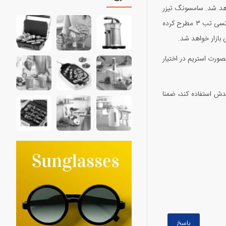
د این کمپانی طی مراسمی دارد که ۱۰ شهریور ماه یا ۳۱ آگوست برگزار خواهد شد. سامسونگ تیزر
تصویری خود را با شعار Talk about 3 on 31st August منتشر کرده که البته گمانه‌هایی را نیز در مورد رونمایی از نسل سوم تبلت‌های این کمپانی‌ یا همان گلکسی تب ۳ مطرح کرده
 بازار خواهد شد.
خود را بصورت استریم در اختیار
دش استفاده کند، ضمنا
پاسخ