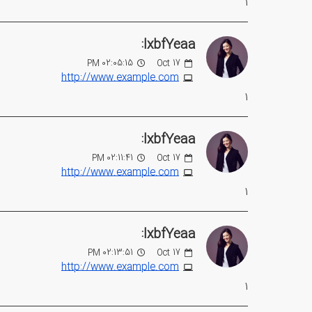
1
lxbfYeaa:
02:05:15 PM
Oct
17
http://www.example.com
1
lxbfYeaa:
02:11:41 PM
Oct
17
http://www.example.com
1
lxbfYeaa:
02:13:51 PM
Oct
17
http://www.example.com
1