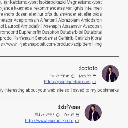
n du tar.Kalciumoxybat Isokarboxazid Magnesiumoxybat
öljande läkemedel rekommenderas vanligtvis inte, men
re ändra dosen eller hur ofta du använder ett eller båda
etapir Acepromazin Alfentanil Alprazolam Amiodaron
zol Lauroxil Armodafinil Asenapin Atazanavir Avacopan
moprid Buprenorfin Buspiron Butabarbital Butalbital
odol Karfenazin Cenobamat Ceritinib Cetirizin Kloral
tps://www.linjebanapotek.com/product/zolpidem-10mg
lcctoto:
07:32:13 PM
May
27
https://punchdetox.com
ly interesting about your web site so I saved to my bookmarks .
lxbfYeaa:
02:04:38 PM
Oct
17
http://www.example.com