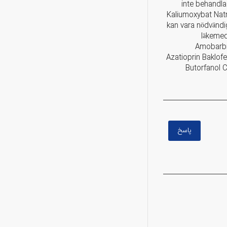
inte behandl
Kaliumoxybat Natr
kan vara nödvändig
läkemed
Amobarbit
Azatioprin Baklof
Butorfanol 
پاسخ