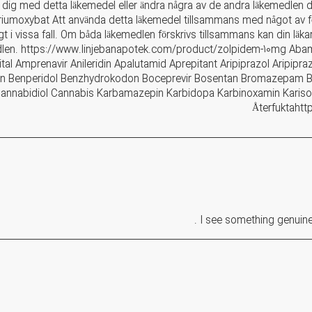
a dig med detta läkemedel eller ändra några av de andra läkemedle
iumoxybat Att använda detta läkemedel tillsammans med något av f
t i vissa fall. Om båda läkemedlen förskrivs tillsammans kan din läka
len. https://www.linjebanapotek.com/product/zolpidem-10mg Abam
al Amprenavir Anileridin Apalutamid Aprepitant Aripiprazol Aripipra
en Benperidol Benzhydrokodon Boceprevir Bosentan Bromazepam Bro
Cannabidiol Cannabis Karbamazepin Karbidopa Karbinoxamin Karisopr
Återfuktaht
I see something genuine