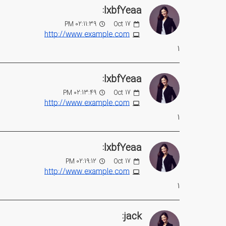
lxbfYeaa:
02:11:39 PM
Oct
17
http://www.example.com
1
lxbfYeaa:
02:13:49 PM
Oct
17
http://www.example.com
1
lxbfYeaa:
02:19:12 PM
Oct
17
http://www.example.com
1
jack: