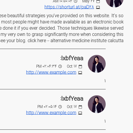
10:50:04 AM
May
27
https://shorturl.at/paD28
ese beautiful strategies you’ve provided on this website. It’s so
ly most people might have made available as an electronic book
e done it if you ever decided. Those techniques likewise served
 my very own to grasp significantly more when considering this
your blog. click here – alternative medicine institute calcutta
lxbfYeaa:
02:04:34 PM
Oct
17
http://www.example.com
1
lxbfYeaa:
02:05:14 PM
Oct
17
http://www.example.com
1