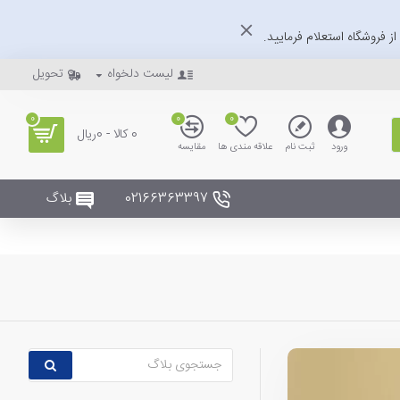
ز فروشگاه استعلام فرمایید.
لیست دلخواه
تحویل
0
0
0
0 کالا - 0ریال
ورود
ثبت نام
علاقه مندی ها
مقایسه
02166363397
بلاگ