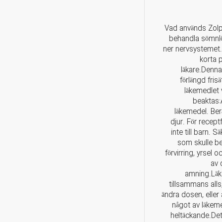
Vad används Zolp
behandla sömnlö
ner nervsystemet.
korta p
läkare.Denna
förlängd fris
läkemedlet 
beaktas:A
läkemedel. Ber
djur. För recep
inte till barn. 
som skulle be
förvirring, yrsel 
av 
amning.Läk
tillsammans alls
ändra dosen, eller 
något av läkeme
heltäckande.Det