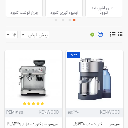
ماشین آشپزخانه
کنوود
آبمیوه گیری کنوود
چرخ گوشت کنوود
0
جدید
PEM13ss
KENWOOD
es630
KENWOOD
اسپرسو ساز کنوود مدل ES630
اسپرسو ساز کنوود مدل PEM13ss