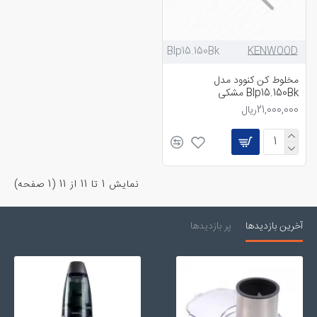
Blp15.150Bk
KENWOOD
مخلوط کن کنوود مدل
Blp15.150Bk مشکی
21,000,000ریال
نمايش 1 تا 11 از 11 (1 صفحه)
آخرین بازدیدها
پر بازدیدها