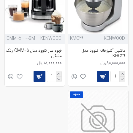
CMM05.000BM
KENWOOD
KMC29
KENWOOD
ماشین آشپزخانه کنوود مدل
قهوه ساز کنوود مدل CMM05 رنگ
KHC29
مشکی
80,000,000ریال
18,000,000ریال
جدید