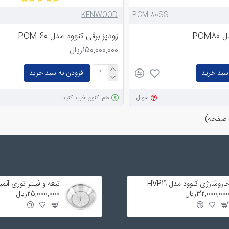
KENWOOD
PCM 80SS
PCM
زودپز برقی کنوود مدل PCM 60
150,000,000ریال
سبد خرید
افزودن به سبد خرید
سوال
هم اکنون خرید کنید
اروشارژی کنوود مدل HVP19
32,000,00ریال
25,000,000ریال