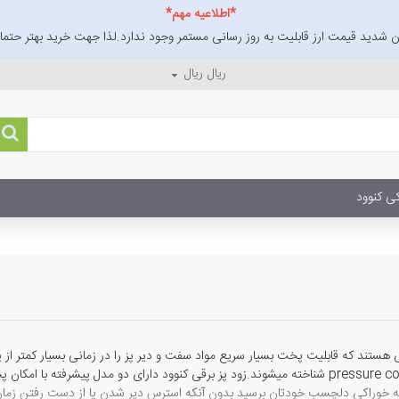
*اطلاعیه مهم*
 شدید قیمت ارز قابلیت به روز رسانی مستمر وجود ندارد.لذا جهت خرید بهتر حتما ا
ریال
ریال
ی کنوود
های پخت و پز یا pressure cooker شناخته میشوند.زود پز برقی کنوود دارای دو مدل پ
به خوراکی دلچسب خودتان برسید بدون آنکه استرس دیر شدن یا از دست رفتن زمان ط