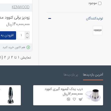
موجود
KENWOOD
زودپز برقی کنوود مدل 80
تولیدکنندگان
140,000,000ریال
افزودن به 
هم اکنون خرید کنید
نمايش 1 تا 2 از 2 (1 صفحه)
آخرین بازدیدها
پر بازدیدها
درب یدک آبمیوه گیری کنوود
ج
12,000,000ریال
0