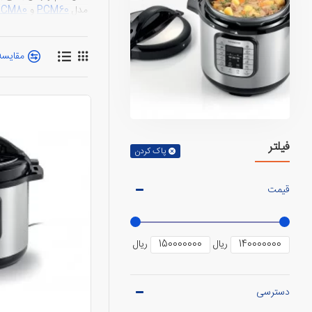
مدل
PCM60
و
PCM80
چرا باید در هر آشپ
مقایسه 
زودپز ها وسایلی بسیار خ
بیشتر موارد محصولات وا
انفجار زودپز ها بسیاری
بسیار ایمن میباشد که د
فیلتر
پاک کردن
قیمت
ریال
ریال
دسترسی