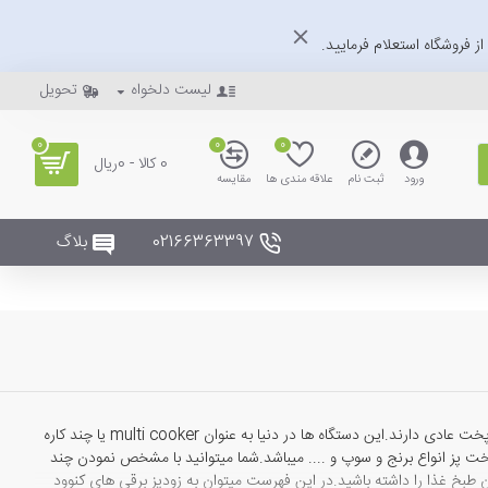
ز فروشگاه استعلام فرمایید.
لیست دلخواه
تحویل
0
0
0
0 کالا - 0ریال
ورود
ثبت نام
علاقه مندی ها
مقایسه
02166363397
بلاگ
زود پز های برقی وسایلی هستند که قابلیت پخت بسیار سریع مواد سفت و دیر پز را در زمانی بسیار کمتر از پخت عادی دارند.این دستگاه ها در دنیا به عنوان multi cooker یا چند کاره
یشرفته با امکان پخت پز انواع برنج و سوپ و .... میباشد.شما میتوانید با مشخص نمودن چند
بخ غذا را داشته باشید.در این فهرست میتوان به زودپز برقی های کنوود