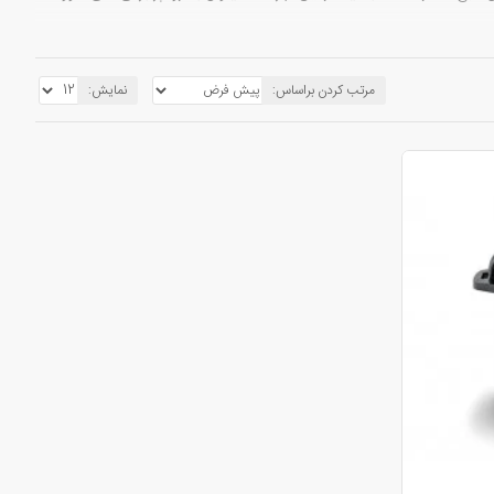
مرتب کردن براساس:
نمایش:
و آش ها و حلیم و .....در سبک زندگی ایرانی احتیاج به زودپز دارد اما در
 خارج از استاندارد هستند و این قضیه شروع خطر آفرینی است.در گذشته
رقی های اتوماتیک این مشکل کاملا بر طرف گردید.
زودپز برقی کنوود
وسیله ای
فعال مینماید.