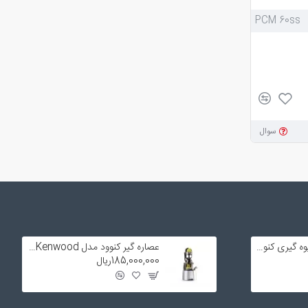
PCM 60ss
سوال
تیغه و فیلتر توری آبمیوه گیری کنوود
عصاره گیر کنوود مدل JMP800 SI Kenwood
185,000,000ریال