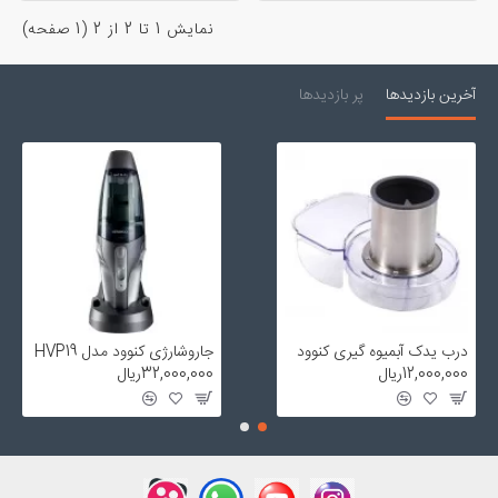
نمايش 1 تا 2 از 2 (1 صفحه)
آخرین بازدیدها
پر بازدیدها
درب یدک آبمیوه گیری کنوود
جاروشارژی کنوود مدل HVP19
12,000,000ریال
32,000,000ریال