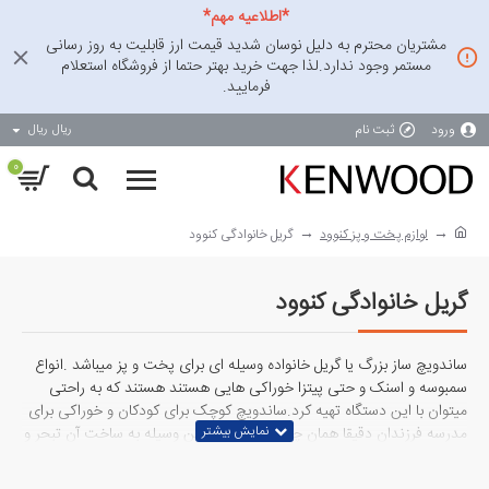
*اطلاعیه مهم*
مشتریان محترم به دلیل نوسان شدید قیمت ارز قابلیت به روز رسانی
مستمر وجود ندارد.لذا جهت خرید بهتر حتما از فروشگاه استعلام
فرمایید.
ورود
ثبت نام
ریال
ریال
0
لوازم پخت و پز کنوود
گریل خانوادگی کنوود
گریل خانوادگی کنوود
ساندویچ ساز بزرگ یا گریل خانواده وسیله ای برای پخت و پز میباشد .انواع
سمبوسه و اسنک و حتی پیتزا خوراکی هایی هستند هستند که به راحتی
میتوان با این دستگاه تهیه کرد.ساندویچ کوچک برای کودکان و خوراکی برای
مدرسه فرزندان دقیقا همان چیزی هست که این وسیله به ساخت آن تبحر و
توانایی خاصی دارد.کنوود مدل های مختلفی در طرح و رنگ های مختلف
برای مصرف کنندگان تهیه کرده است.