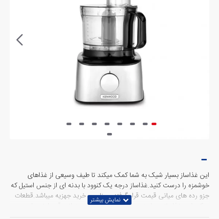
این غذاساز بسیار شیک به شما کمک میکند تا طیف وسیعی از غذاهای
خوشمزه را درست کنید.غذاساز درجه یک کنوود با بدنه ای از جنس استیل که
جزو رده های میانی قیمت قرار گرفته و مناسب خرید جهزیه میباشد.قطعات
یدکی این غذاساز به راحتی در اختیار شماست و میتوانید آن را خریداری
کنید.همچنین رنده های مناسب سالاد و خرد کن چاقویی و همچنین همزن