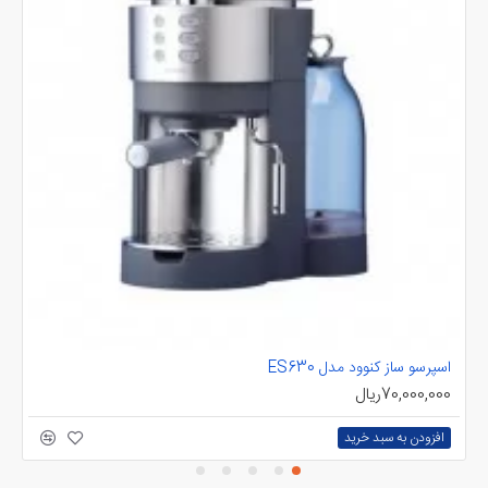
اسپرسو ساز کنوود مدل ES630
اس
70,000,000ریال
00
افزودن به سبد خرید