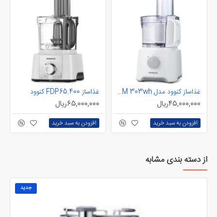
دستگاه پرس مرکبات به شما امکان می دهد آبپرتغال و آبمرکبات درست کنید،
و دستگاه آبمیوه گیری گریز از مرکز می تواند میوه ها و سبزیجات سخت تری
مانند سیب و هویج را بسازد. مولتی آسیاب برای آسیاب کردن آجیل و
سبزیجات مناسب است، در حالی که دیسک ها برای رنده کردن پنیر و برش
سیب زمینی ایده آل هستند.
غذاساز کنوود مدل FDM 303wh
غذاساز FDP65.400 کنوود
45,000,000ریال
65,000,000ریال
افزودن به سبد خرید
افزودن به سبد خرید
از دسته بندی مشابه
جدید