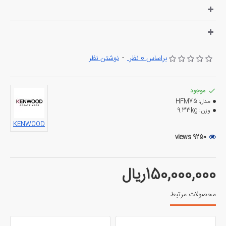
براساس 0 نظر.
-
نوشتن نظر
موجود
مدل:
HFM75
وزن:
9.33kg
KENWOOD
9250 views
150,000,000ریال
محصولات مرتبط