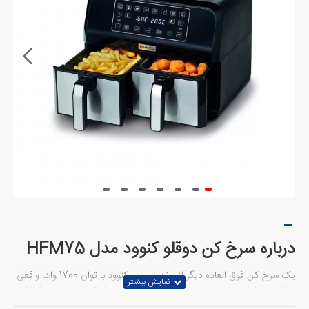
درباره سرخ کن دوقلو کنوود مدل HFM75
یک سرخ کن فوق العاده دیگر از برند محبوب کنوود با توان 1700 وات واقعی
و ظرفیت 8 لیتر در دو مخزن جداگانه و مصرف بسیار کم روغن حتی 1 قاشق
غذاخوری از ویژگی های سرخ کن جدید کنوود میباشد.