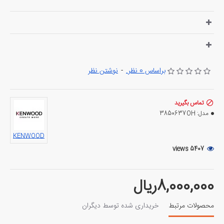
کنوود میباشد
براساس 0 نظر.
-
نوشتن نظر
تماس بگیرید
مدل:
3850637OH
KENWOOD
5407 views
8,000,000ریال
محصولات مرتبط
خریداری شده توسط دیگران