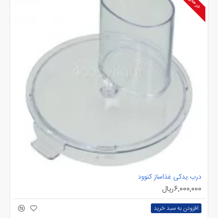
درب یدکی غذاساز کنوود
ظر
6,000,000ریال
00
افزودن به سبد خرید