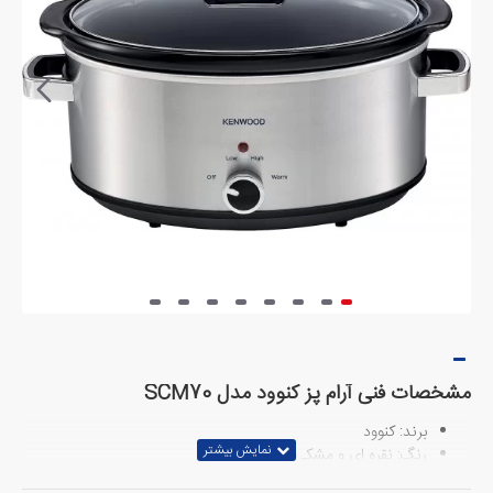
مشخصات فنی آرام پز کنوود مدل SCM70
برند: کنوود
رنگ: نقره ای و مشکی
جنس: فولاد ضد زنگ سرامیک