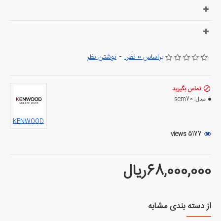
ابعاد محصول: 24D x 38W x 38H سانتی متر
ظرفیت: 6.5 لیتر
توان: 300 وات
وزن مورد: 12 کیلوگرم
قابل شستشو در ماشین ظرفشویی: بله
ولتاژ 220
براساس 0 نظر.
-
نوشتن نظر
شکل بیرونی :بیضی شکل
سه حالت پخت: کم، زیاد و گرم
درب شیشه ای محکم، دسته های خنک
تماس بگیرید
مدل:
scm70
برنج پز آرام 6.5 لیتری کنوود با 3 درجه حرارت (کم، زیاد و گرم)، طعم را
حفظ می کند، گیاهان و ادویه جات به خوبی جذب می شوند، گوشت بسیار
KENWOOD
نرم می شود SCM70.000SS نقره ای
5177 views
68,000,000ریال
از دسته بندی مشابه