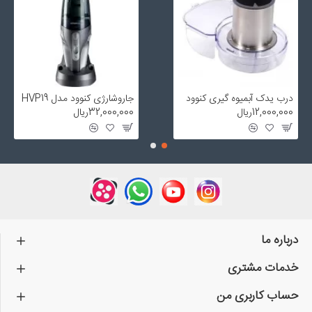
درب یدک آبمیوه گیری کنوود
جاروشارژی کنوود مدل HVP19
12,000,000ریال
32,000,000ریال
درباره ما
خدمات مشتری
حساب کاربری من