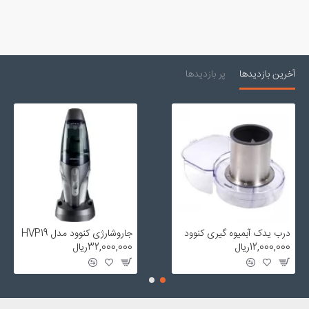
آخرین بازدیدها
پر بازدیدها
درب یدک آبمیوه گیری کنوود
جاروشارژی کنوود مدل HVP19
12,000,000ریال
32,000,000ریال