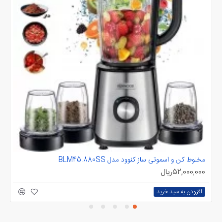
مخلوط کن و اسموتی ساز کنوود مدل BLM45.880SS
مخ
52,000,000ریال
00
افزودن به سبد خرید