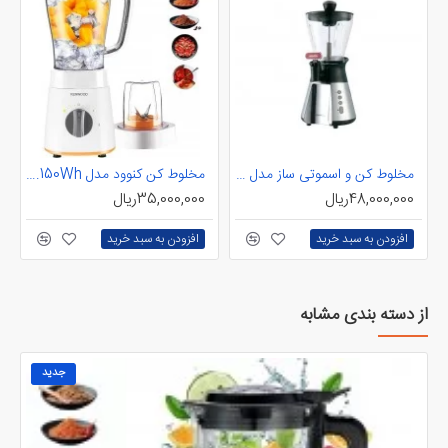
مخلوط کن و اسموتی ساز مدل SB277 کنوود
مخلوط کن کنوود مدل BLP15.150Wh
48,000,000ریال
35,000,000ریال
افزودن به سبد خرید
افزودن به سبد خرید
از دسته بندی مشابه
جدید