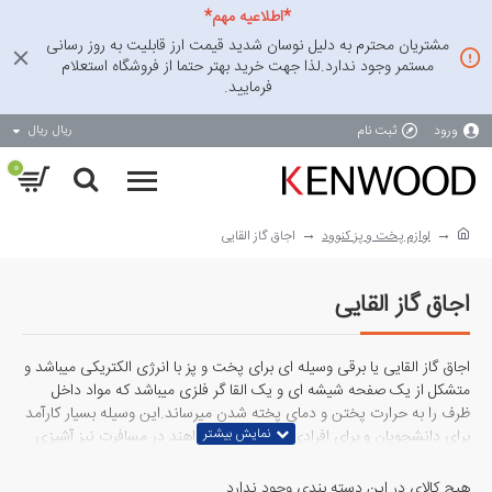
*اطلاعیه مهم*
مشتریان محترم به دلیل نوسان شدید قیمت ارز قابلیت به روز رسانی
مستمر وجود ندارد.لذا جهت خرید بهتر حتما از فروشگاه استعلام
فرمایید.
ورود
ثبت نام
ریال
ریال
0
لوازم پخت و پز کنوود
اجاق گاز القایی
اجاق گاز القایی
اجاق گاز القایی یا برقی وسیله ای برای پخت و پز با انرژی الکتریکی میباشد و
متشکل از یک صفحه شیشه ای و یک القا گر فلزی میباشد که مواد داخل
ظرف را به حرارت پختن و دمای پخته شدن میرساند.این وسیله بسیار کارآمد
برای دانشجویان و برای افرادی هست که میخواهند در مسافرت نیز آشپزی
کنند.وزن سبک و راحتی استفاده از آن شگفت آور است.به راحتی قابل حمل
میباشد و ضریب بازدهی بسیار بالایی در تولید حرارت دارد.اطمینان پذیری
هیچ کالای در این دسته بندی وجود ندارد.