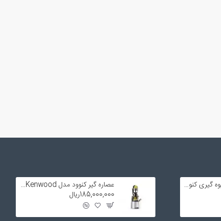
تیغه و فیلتر توری آبمیوه گیری کنوود
عصاره گیر کنوود مدل JMP800 SI Kenwood
185,000,000ریال