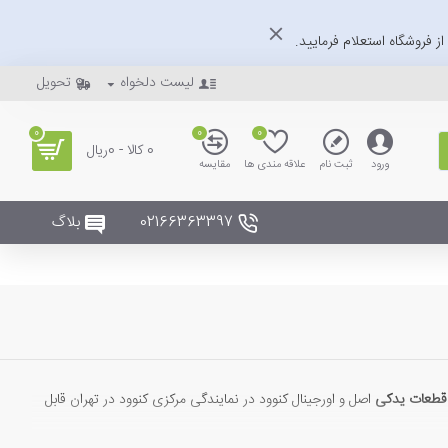
ز فروشگاه استعلام فرمایید.
لیست دلخواه
تحویل
0
0
0
0 کالا - 0ریال
ورود
ثبت نام
علاقه مندی ها
مقایسه
02166363397
بلاگ
قطعات یدکی
اصل و اورجینال کنوود در نمایندگی مرکزی کنوود در تهران قابل