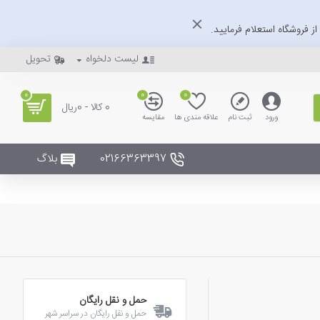
ز فروشگاه استعلام فرمایید.
لیست دلخواه
تحویل
0
0
0
0 کالا - 0ریال
ورود
ثبت نام
علاقه مندی ها
مقایسه
02166363397
بلاگ
حمل و نقل رایگان
حمل و نقل رایگان در سراسر شهر