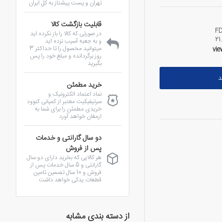
تهران و پست پیشتاز به کل ایران
قابلیت بازگشت کالا
FD
در صورتی که کالا را باز نکرده اید
21
و به جعبه آسیب نزده اید
میتوانید محصول را تا حداکثر 3
روز برگردانده و مبلغ خود را پس
بگیرید
د
خرید مطمئن
نماد اعتماد الکترونیک و
سرتیفیکیت معتبر از کمپانی کنوود
خریدی مطمئن را برای شما به
ارمغان خواهد آورد
دو سال گارانتی و خدمات
پس از فروش
هر کالایی که بخرید دارای دو سال
گارانتی و 5 سال خدمات پس از
فروش و 10 سال تضمین تامین
قطعات یدکی خواهد داشت
از دسته بندی مشابه