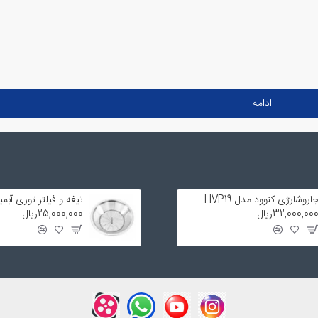
ادامه
اروشارژی کنوود مدل HVP19
32,000,00ریال
25,000,000ریال