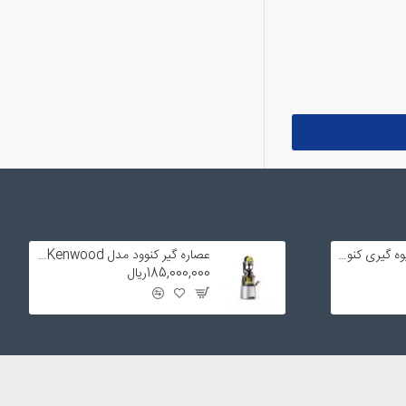
تیغه و فیلتر توری آبمیوه گیری کنوود
عصاره گیر کنوود مدل JMP800 SI Kenwood
185,000,000ریال