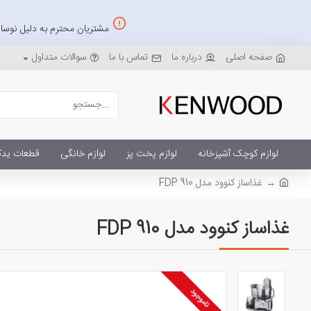
مشتریان محترم به دلیل نوسان
صفحه اصلی
درباره ما
تماس با ما
سوالات متداول
لوازم کوچک آشپزخانه
لوازم پخت پز
لوازم خانگی
قطعات یدک
غذاساز کنوود مدل FDP 910
غذاساز کنوود مدل FDP 910
ناموجود