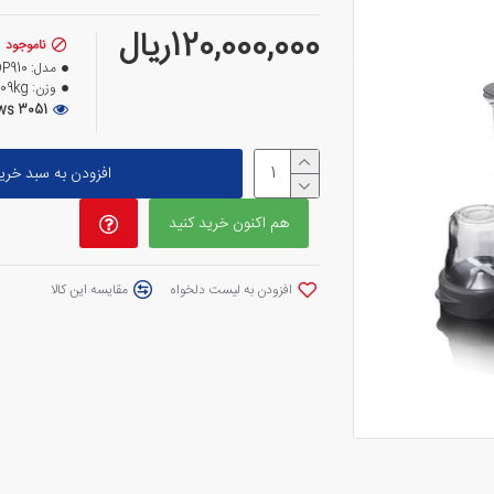
120,000,000ریال
ناموجود
مدل:
P910
وزن:
.09kg
3051 views
افزودن به سبد خری
هم اکنون خرید کنید
افزودن به لیست دلخواه
مقایسه این کالا