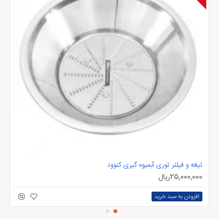
تیغه و فیلتر توری آبمیوه گیری کنوود
هو
25,000,000ریال
00
افزودن به سبد خرید